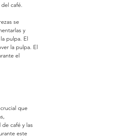
 del café.
rezas se 
entarlas y 
la pulpa. El 
er la pulpa. El 
rante el 
crucial que 
s, 
de café y las 
urante este 