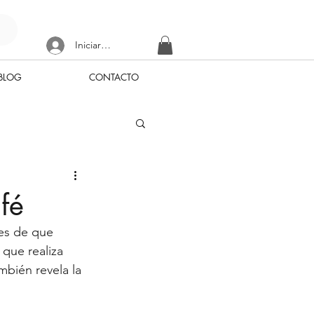
Iniciar sesión
BLOG
CONTACTO
fé
es de que 
 que realiza 
mbién revela la 