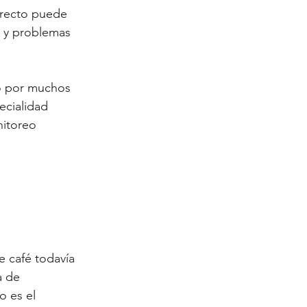
rrecto puede 
r y problemas 
do por muchos 
ecialidad 
nitoreo 
e café todavía 
a de 
o es el 