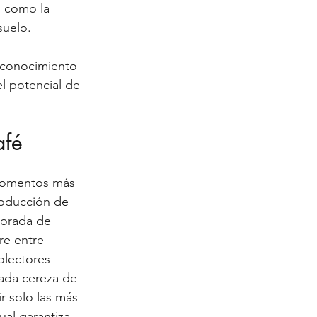
s como la 
 suelo.
u conocimiento 
l potencial de 
afé
momentos más 
roducción de 
porada de 
e entre 
olectores 
ada cereza de 
r solo las más 
al garantiza 