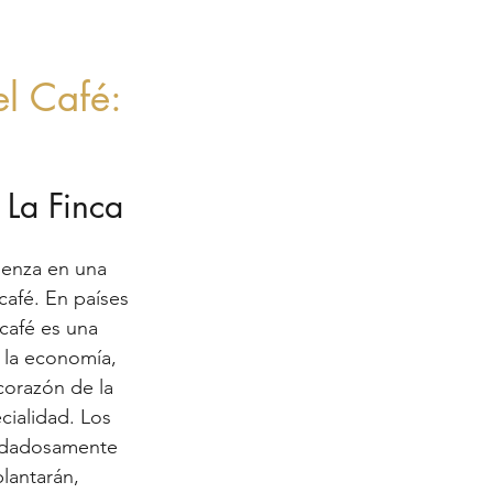
l Café: 
 La Finca
ienza en una 
café. En países 
café es una 
y la economía, 
 corazón de la 
ialidad. Los 
uidadosamente 
lantarán, 