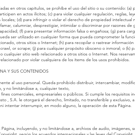
das en otros capítulos, se prohíbe el uso del sitio o su contenido: (a) p
ticipen en actos ilícitos; (c) para violar cualquier regulación, reglas, le
 locales; (d) para infringir o violar el derecho de propiedad intelectual 
difamar, calumniar, desprestigiar, intimidar o discriminar por razones de 
apacidad; (f) para presentar información falsa o engañosa; (g) para carga
pueda ser utilizado en cualquier forma que pueda comprometer la funci
cionado, otros sitios o Internet; (h) para recopilar o rastrear información
rawl, or scrape; (j) para cualquier propósito obsceno o inmoral; o (k) par
o cualquier sitio web relacionado a otros sitios o Internet. Nos reserv
relacionado por violar cualquiera de los ítems de los usos prohibidos.
GINA Y SUS CONTENIDOS
ente al uso personal. Queda prohibido distribuir, intercambiar, modific
 y no limitándose a, cualquier texto,
 fines comerciales, empresariales o públicos. Si cumple los requisitos 
 , S.A. le otorgará el derecho, limitado, no transferible y exclusivo, a e
ni intentar interrumpir, en modo alguno, la operación de esta Página.
 Página, incluyendo, y no limitándose a, archivos de audio, imágenes, sof
yright, según los acuerdos internacionales y las leyes del Copyright. 