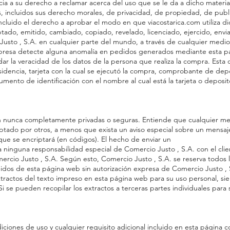
cia a su derecho a reclamar acerca del uso que se le da a dicho mater
s, incluidos sus derecho morales, de privacidad, de propiedad, de publi
ncluido el derecho a aprobar el modo en que viacostarica.com utiliza di
tado, emitido, cambiado, copiado, revelado, licenciado, ejercido, envi
 Justo , S.A. en cualquier parte del mundo, a través de cualquier med
presa detecte alguna anomalía en pedidos generados mediante esta pági
dar la veracidad de los datos de la persona que realiza la compra. Es
sidencia, tarjeta con la cual se ejecutó la compra, comprobante de depó
umento de identificación con el nombre al cual está la tarjeta o deposit
on nunca completamente privadas o seguras. Entiende que cualquier me
eptado por otros, a menos que exista un aviso especial sobre un mensaj
 que se encriptará (en códigos). El hecho de enviar un
a ninguna responsabilidad especial de Comercio Justo , S.A. con el clie
rcio Justo , S.A. Según esto, Comercio Justo , S.A. se reserva todos 
idos de esta página web sin autorización expresa de Comercio Justo , S.
xtractos del texto impreso en esta página web para su uso personal, s
 Si se pueden recopilar los extractos a terceras partes individuales para
ciones de uso y cualquier requisito adicional incluido en esta página c