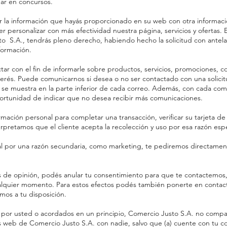
par en concursos.
la información que hayás proporcionado en su web con otra informaci
er personalizar con más efectividad nuestra página, servicios y oferta
o S.A., tendrás pleno derecho, habiendo hecho la solicitud con antelac
formación.
ar con el fin de informarle sobre productos, servicios, promociones, co
terés. Puede comunicarnos si desea o no ser contactado con una solicit
ue se muestra en la parte inferior de cada correo. Además, con cada co
portunidad de indicar que no desea recibir más comunicaciones.
mación personal para completar una transacción, verificar su tarjeta de
erpretamos que el cliente acepta la recolección y uso por esa razón esp
al por una razón secundaria, como marketing, te pediremos directamen
 de opinión, podés anular tu consentimiento para que te contactemos, 
ualquier momento. Para estos efectos podés también ponerte en conta
mos a tu disposición.
por usted o acordados en un principio, Comercio Justo S.A. no compart
 web de Comercio Justo S.A. con nadie, salvo que (a) cuente con tu con