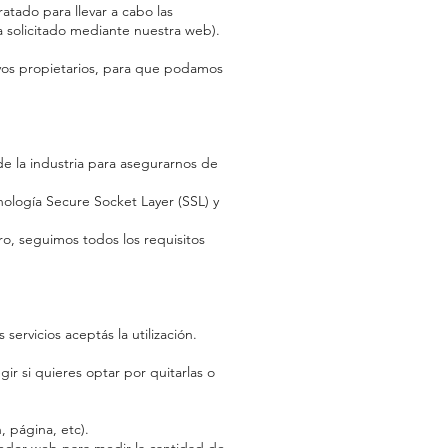
atado para llevar a cabo las
a solicitado mediante nuestra web).
evos propietarios, para que podamos
e la industria para asegurarnos de
nología Secure Socket Layer (SSL) y
, seguimos todos los requisitos
servicios aceptás la utilización.
ir si quieres optar por quitarlas o
, página, etc).