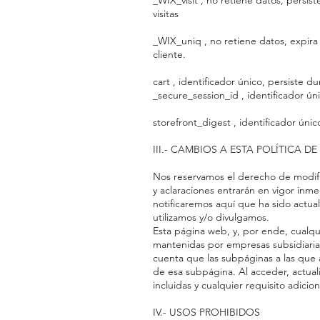
_WIX_visit , no retiene datos, persi
visitas
_WIX_uniq , no retiene datos, expira a
cliente.
cart , identificador único, persiste 
_secure_session_id , identificador ún
storefront_digest , identificador único
III.- CAMBIOS A ESTA POLÍTICA D
Nos reservamos el derecho de modific
y aclaraciones entrarán en vigor inm
notificaremos aquí que ha sido actual
utilizamos y/o divulgamos.
Esta página web, y, por ende, cualqui
mantenidas por empresas subsidiarias
cuenta que las subpáginas a las que 
de esa subpágina. Al acceder, actualiz
incluidas y cualquier requisito adici
IV.- USOS PROHIBIDOS