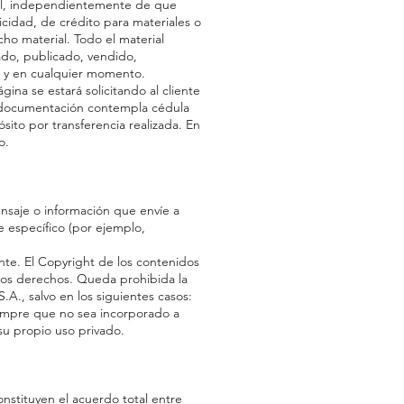
ial, independientemente de que
cidad, de crédito para materiales o
cho material. Todo el material
ado, publicado, vendido,
io y en cualquier momento.
na se estará solicitando al cliente
ta documentación contempla cédula
sito por transferencia realizada. En
o.
nsaje o información que envíe a
e específico (por ejemplo,
nte. El Copyright de los contenidos
los derechos. Queda prohibida la
A., salvo en los siguientes casos:
iempre que no sea incorporado a
 su propio uso privado.
onstituyen el acuerdo total entre