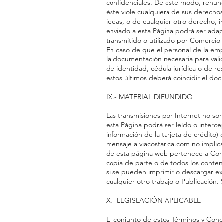
confidenciales. De este modo, renun
éste viole cualquiera de sus derecho
ideas, o de cualquier otro derecho, i
enviado a esta Página podrá ser adap
transmitido o utilizado por Comercio
En caso de que el personal de la em
la documentación necesaria para vali
de identidad, cédula jurídica o de re
estos últimos deberá coincidir el doc
IX.- MATERIAL DIFUNDIDO
Las transmisiones por Internet no s
esta Página podrá ser leído o interc
información de la tarjeta de crédito)
mensaje a viacostarica.com no implic
de esta página web pertenece a Come
copia de parte o de todos los conten
si se pueden imprimir o descargar e
cualquier otro trabajo o Publicación.
X.- LEGISLACIÓN APLICABLE
El conjunto de estos Términos y Condi