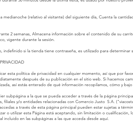
ste durante 30 minutos desde la última visita, es usado por nuestro pro
 medianoche (relativo al visitante) del siguiente día, Cuenta la cantidad
durante 2 semanas, Almacena información sobre el contenido de su carrit
ico, vigente durante la sesión.
, indefinido si la tienda tiene contraseña, es utilizado para determinar si
E PRIVACIDAD
ar esta política de privacidad en cualquier momento, así que por favo
ediatamente después de su publicación en el sitio web. Si hacemos cambi
izada, así estás enterado de qué información recopilamos, cómo y bajo qu
er subpágina a la que se pueda acceder a través de la página principal
, filiales y/o entidades relacionadas con Comercio Justo S.A. ("viaco
accedas a través de esta página principal pueden estar sujetas a térmi
ar o utilizar esta Página está aceptando, sin limitación o cualificación, 
onal incluido en las subpáginas a las que acceda desde aquí.