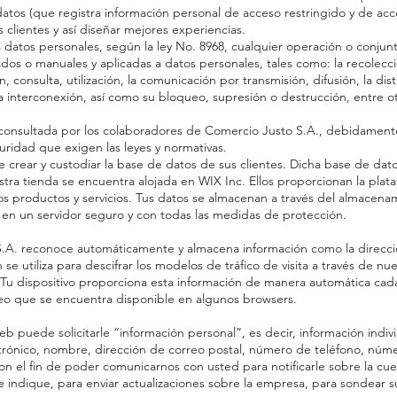
os (que registra información personal de acceso restringido y de acceso
 clientes y así diseñar mejores experiencias.
datos personales, según la ley No. 8968, cualquier operación o conjun
s o manuales y aplicadas a datos personales, tales como: la recolección
, consulta, utilización, la comunicación por transmisión, difusión, la di
o la interconexión, así como su bloqueo, supresión o destrucción, entre o
 consultada por los colaboradores de Comercio Justo S.A., debidamente
ridad que exigen las leyes y normativas.
 crear y custodiar la base de datos de sus clientes. Dicha base de da
stra tienda se encuentra alojada en WIX Inc. Ellos proporcionan la pla
os productos y servicios. Tus datos se almacenan a través del almacen
, en un servidor seguro y con todas las medidas de protección.
.A. reconoce automáticamente y almacena información como la direcció
e utiliza para descifrar los modelos de tráfico de visita a través de nue
 Tu dispositivo proporciona esta información de manera automática ca
ueo que se encuentra disponible en algunos browsers.
b puede solicitarle “información personal”, es decir, información indiv
ctrónico, nombre, dirección de correo postal, número de teléfono, núm
 con el fin de poder comunicarnos con usted para notificarle sobre la c
que indique, para enviar actualizaciones sobre la empresa, para sondear 