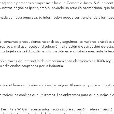
y/o (c) sea a personas o empresas a las que Comercio Justo S.A. ha contr
nuestros negocios (por ejemplo, enviarle un artículo promocional que h
ionada con otra empresa, tu información puede ser transferida a los nu
l, tomamos precauciones razonables y seguimos las mejores prácticas d
piada, mal uso, acceso, divulgación, alteración o destrucción de esta.
 tu tarjeta de crédito, dicha información es encriptada mediante la tec
 a través de Internet o de almacenamiento electrónico es 100% seguro
dicionales aceptadas por la industria.
ión utilizamos cookies en nuestra página. Al navegar y utilizar nuestros 
o todos) los cookies que utilizamos. Las enlistamos para que puedas eleg
, Permite a WIX almacenar información sobre su sesión (referrer, sección