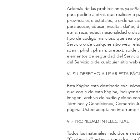
Además de las prohibiciones ya señala
para pedirle a otros que realicen o par
provinciales o estatales, u ordenanzas
para acosar, abusar, insultar, dañar, 
etnia, raza, edad, nacionalidad o disc
tipo de código malicioso que sea o 
Servicio o de cualquier sitio web rela
spam, phish, pharm, pretext, spider, c
elementos de seguridad del Servicio 
del Servicio o de cualquier sitio web 
V.- SU DERECHO A USAR ESTA PÁ
Esta Página está destinada exclusivam
que copie de esta Página, incluyendo,
imagen, archivo de audio y vídeo con
Términos y Condiciones, Comercio Justo
página. Usted acepta no interrumpir 
VI.- PROPIEDAD INTELECTUAL
Todos los materiales incluidos en esta
“Contenido”) están protegidos por Cop