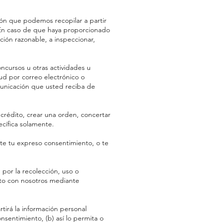
ón que podemos recopilar a partir
s. En caso de que haya proporcionado
ión razonable, a inspeccionar,
ncursos u otras actividades u
ud por correo electrónico o
municación que usted reciba de
 crédito, crear una orden, concertar
ecífica solamente.
te tu expreso consentimiento, o te
por la recolección, uso o
cto con nosotros mediante
irá la información personal
sentimiento, (b) así lo permita o