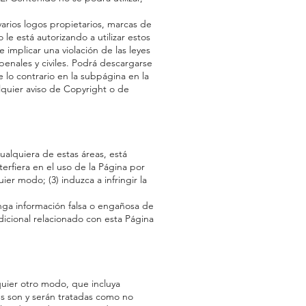
varios logos propietarios, marcas de
le está autorizando a utilizar estos
implicar una violación de las leyes
penales y civiles. Podrá descargarse
 lo contrario en la subpágina en la
quier aviso de Copyright o de
ualquiera de estas áreas, está
terfiera en el uso de la Página por
er modo; (3) induzca a infringir la
enga información falsa o engañosa de
dicional relacionado con esta Página
quier otro modo, que incluya
es son y serán tratadas como no