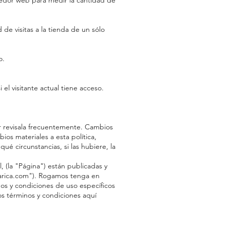
veedor web para medir la cantidad de
 de visitas a la tienda de un sólo
o.
 el visitante actual tiene acceso.
r revisala frecuentemente. Cambios
os materiales a esta política,
é circunstancias, si las hubiere, la
, (la "Página") están publicadas y
starica.com"). Rogamos tenga en
nos y condiciones de uso específicos
los términos y condiciones aquí