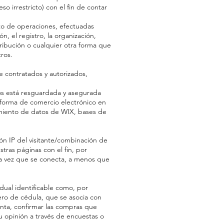
 irrestricto) con el fin de contar
to de operaciones, efectuadas
, el registro, la organización,
stribución o cualquier otra forma que
tros.
 contratados y autorizados,
tos está resguardada y asegurada
taforma de comercio electrónico en
amiento de datos de WIX, bases de
n IP del visitante/combinación de
stras páginas con el fin, por
da vez que se conecta, a menos que
idual identificable como, por
ero de cédula, que se asocia con
uenta, confirmar las compras que
su opinión a través de encuestas o