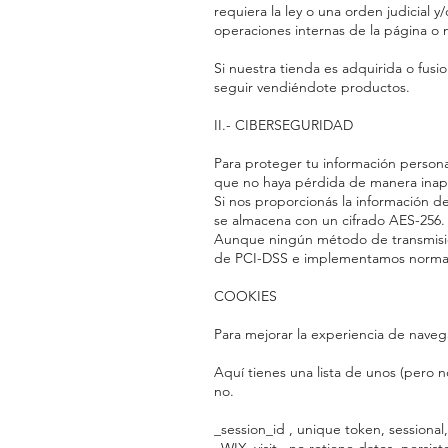
requiera la ley o una orden judicial 
operaciones internas de la página o 
Si nuestra tienda es adquirida o fus
seguir vendiéndote productos.
II.- CIBERSEGURIDAD
Para proteger tu información persona
que no haya pérdida de manera inapro
Si nos proporcionás la información de
se almacena con un cifrado AES-256.
Aunque ningún método de transmisión
de PCI-DSS e implementamos normas a
COOKIES
Para mejorar la experiencia de navegac
Aquí tienes una lista de unos (pero n
no.
_session_id , unique token, sessional