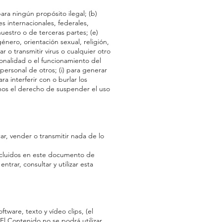
ara ningún propósito ilegal; (b)
yes internacionales, federales,
nuestro o de terceras partes; (e)
género, orientación sexual, religión,
r o transmitir virus o cualquier otro
onalidad o el funcionamiento del
 personal de otros; (i) para generar
a interferir con o burlar los
amos el derecho de suspender el uso
ar, vender o transmitir nada de lo
incluidos en este documento de
ntrar, consultar y utilizar esta
tware, texto y vídeo clips, (el
El Contenido no se podrá utilizar,