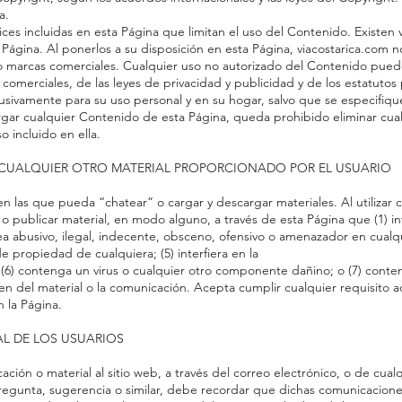
a.
ices incluidas en esta Página que limitan el uso del Contenido. Existen 
Página. Al ponerlos a su disposición en esta Página, viacostarica.com no 
io marcas comerciales. Cualquier uso no autorizado del Contenido puede 
comerciales, de las leyes de privacidad y publicidad y de los estatutos 
usivamente para su uso personal y en su hogar, salvo que se especifique
gar cualquier Contenido de esta Página, queda prohibido eliminar cual
o incluido en ella.
Y CUALQUIER OTRO MATERIAL PROPORCIONADO POR EL USUARIO
 las que pueda “chatear” o cargar y descargar materiales. Al utilizar c
 o publicar material, en modo alguno, a través de esta Página que (1) in
sea abusivo, ilegal, indecente, obsceno, ofensivo o amenazador en cualqui
de propiedad de cualquiera; (5) interfiera en la
; (6) contenga un virus o cualquier otro componente dañino; o (7) cont
en del material o la comunicación. Acepta cumplir cualquier requisito a
 la Página.
IAL DE LOS USUARIOS
ión o material al sitio web, a través del correo electrónico, o de cual
regunta, sugerencia o similar, debe recordar que dichas comunicacion