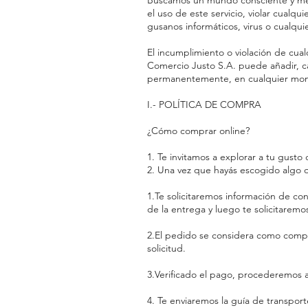
Buscamos un mundo consciente y mej
el uso de este servicio, violar cualqu
gusanos informáticos, virus o cualqui
El incumplimiento o violación de cual
Comercio Justo S.A. puede añadir, ca
permanentemente, en cualquier momen
I.- POLÍTICA DE COMPRA
¿Cómo comprar online?
1. Te invitamos a explorar a tu gusto
2. Una vez que hayás escogido algo qu
1.Te solicitaremos información de co
de la entrega y luego te solicitarem
2.El pedido se considera como compl
solicitud.
3.Verificado el pago, procederemos a 
4. Te enviaremos la guía de transpor