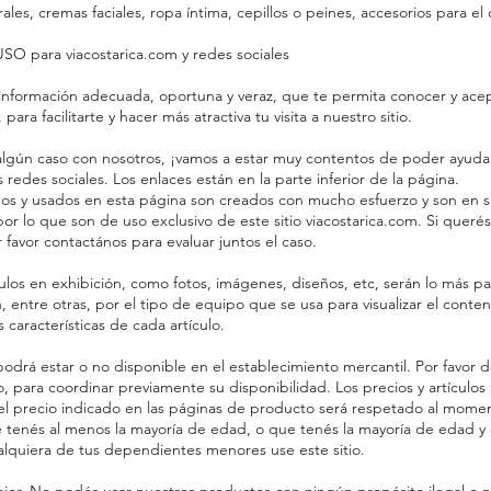
es, cremas faciales, ropa íntima, cepillos o peines, accesorios para el c
para viacostarica.com y redes sociales
 información adecuada, oportuna y veraz, que te permita conocer y acept
ra facilitarte y hacer más atractiva tu visita a nuestro sitio.
 algún caso con nosotros, ¡vamos a estar muy contentos de poder ayudar
redes sociales. Los enlaces están en la parte inferior de la página.
os y usados en esta página son creados con mucho esfuerzo y son en su
r lo que son de uso exclusivo de este sitio viacostarica.com. Si querés
 favor contactános para evaluar juntos el caso.
culos en exhibición, como fotos, imágenes, diseños, etc, serán lo más pa
 entre otras, por el tipo de equipo que se usa para visualizar el cont
 características de cada artículo.
odrá estar o no disponible en el establecimiento mercantil. Por favor dé
, para coordinar previamente su disponibilidad. Los precios y artículos p
 el precio indicado en las páginas de producto será respetado al mome
 que tenés al menos la mayoría de edad, o que tenés la mayoría de edad 
alquiera de tus dependientes menores use este sitio.