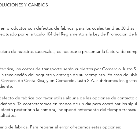
EVOLUCIONES Y CAMBIOS
n productos con defectos de fábrica, para los cuales tendrás 30 días na
ceptuado por el artículo 104 del Reglamento a la Ley de Promoción de 
quiera de nuestras sucursales, es necesario presentar la factura de comp
ábrica, los costos de transporte serán cubiertos por Comercio Justo S.A
a recolección del paquete y entrega de su reemplazo. En caso de ubic
Correos de Costa Rica, y en Comercio Justo S.A. cubriremos los gastos 
diente.
defecto de fábrica por favor utilizá alguna de las opciones de contacto
o dañado. Te contactaremos en menos de un día para coordinar los sigu
efecto posterior a la compra, independientemente del tiempo transcu
ultados:
año de fábrica. Para reparar el error ofrecemos estas opciones: