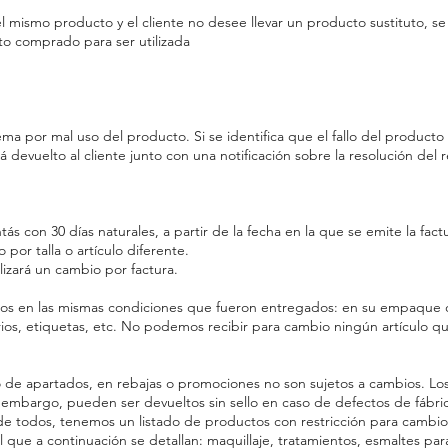
 mismo producto y el cliente no desee llevar un producto sustituto, se l
to comprado para ser utilizada
ma por mal uso del producto. Si se identifica que el fallo del product
á devuelto al cliente junto con una notificación sobre la resolución del 
 con 30 días naturales, a partir de la fecha en la que se emite la fact
o por talla o artículo diferente.
lizará un cambio por factura.
tos en las mismas condiciones que fueron entregados: en su empaque ori
ios, etiquetas, etc. No podemos recibir para cambio ningún artículo que
de apartados, en rebajas o promociones no son sujetos a cambios. Lo
 embargo, pueden ser devueltos sin sello en caso de defectos de fábrica,
r de todos, tenemos un listado de productos con restricción para camb
que a continuación se detallan: maquillaje, tratamientos, esmaltes par