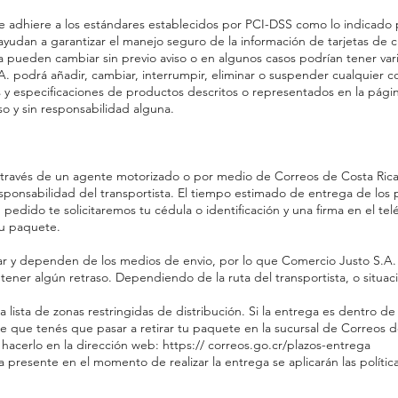
se adhiere a los estándares establecidos por PCI-DSS como lo indicad
yudan a garantizar el manejo seguro de la información de tarjetas de 
 pueden cambiar sin previo aviso o en algunos casos podrían tener var
.A. podrá añadir, cambiar, interrumpir, eliminar o suspender cualquier c
cas y especificaciones de productos descritos o representados en la p
o y sin responsabilidad alguna.
a través de un agente motorizado o por medio de Correos de Costa Rica
esponsabilidad del transportista. El tiempo estimado de entrega de los 
 pedido te solicitaremos tu cédula o identificación y una firma en el t
tu paquete.
ar y dependen de los medios de envio, por lo que Comercio Justo S.A
ener algún retraso. Dependiendo de la ruta del transportista, o situaci
lista de zonas restringidas de distribución. Si la entrega es dentro de 
rte que tenés que pasar a retirar tu paquete en la sucursal de Correos 
hacerlo en la dirección web: https:// correos.go.cr/plazos-entrega
ra presente en el momento de realizar la entrega se aplicarán las polít