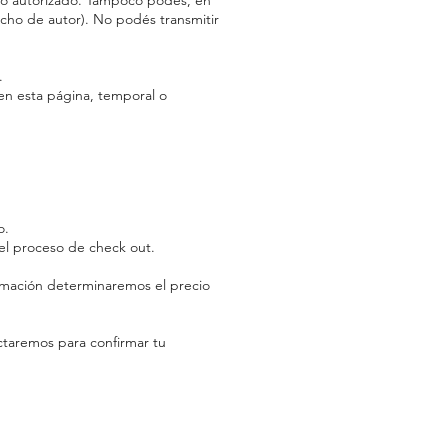
no autorizado. Tampoco podés, en
recho de autor). No podés transmitir
.
en esta página, temporal o
o.
 el proceso de check out.
ormación determinaremos el precio
ctaremos para confirmar tu