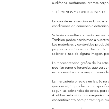
audífonos, perfumería, cremas corporal
1. TÉRMINOS Y CONDICIONES DE USO 
La idea de esta sección es brindarte
condiciones de comercio electrónico, pa
Si tenés consultas o querés resolver
También podés escribirnos a nuestras 
Los materiales y contenidos producid
propiedad de Comercio Justo S.A., po
solicitar el uso de alguna imagen, por
La representación gráfica de los artí
podrían tener diferencias que surgen,
es representar de la mejor manera las
La mercadería ofrecida en la página p
quisiera algún producto en específico
según las existencias de estos, pero
Al utilizar este sitio, nos asegurás
consentimiento para permitir que cu