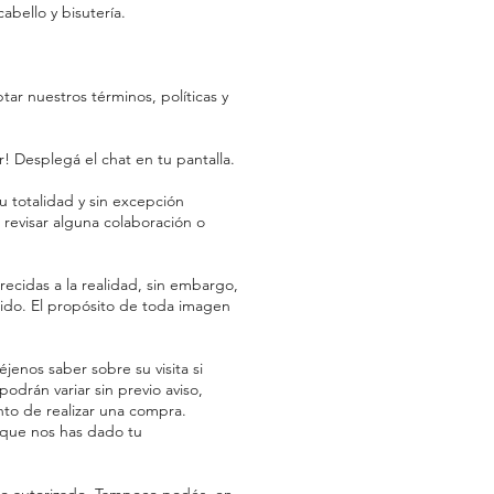
abello y bisutería.
ar nuestros términos, políticas y
! Desplegá el chat en tu pantalla.
 totalidad y sin excepción
 revisar alguna colaboración o
recidas a la realidad, sin embargo,
enido. El propósito de toda imagen
jenos saber sobre su visita si
odrán variar sin previo aviso,
nto de realizar una compra.
y que nos has dado tu