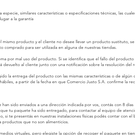
especie, similares características o especificaciones técnicas, las cua
lugar a la garantía
 mismo producto y el cliente no desee llevar un producto sustituto, se l
to comprado para ser utilizada en alguna de nuestras tiendas.
ma por mal uso del producto. Si se identifica que el fallo del product
á devuelto al cliente junto con una notificación sobre la resolución del 
do la entrega del producto con las mismas características o de algún 
s hábiles, a partir de la fecha en que Comercio Justo S.A. confirme la 
an sido enviados a una dirección indicada por vos, contás con 8 días na
que tu paquete ha sido entregado, para contactar al equipo de atención 
o, si te presentás en nuestras instalaciones físicas podés contar con el 
a a productos que no son alimenticios.
edios virtuales, pero elegiste la opción de recoger el paquete en tiend