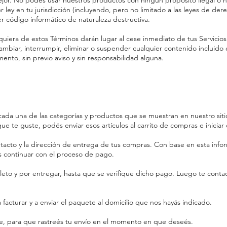
or. No podés usar nuestros productos con ningún propósito ilegal o 
ier ley en tu jurisdicción (incluyendo, pero no limitado a las leyes de de
er código informático de naturaleza destructiva.
quiera de estos Términos darán lugar al cese inmediato de tus Servicios
mbiar, interrumpir, eliminar o suspender cualquier contenido incluido 
to, sin previo aviso y sin responsabilidad alguna.
 cada una de las categorías y productos que se muestran en nuestro siti
e te guste, podés enviar esos artículos al carrito de compras e iniciar
ntacto y la dirección de entrega de tus compras. Con base en esta inf
os continuar con el proceso de pago.
eto y por entregar, hasta que se verifique dicho pago. Luego te conta
facturar y a enviar el paquete al domicilio que nos hayás indicado.
te, para que rastreés tu envío en el momento en que deseés.