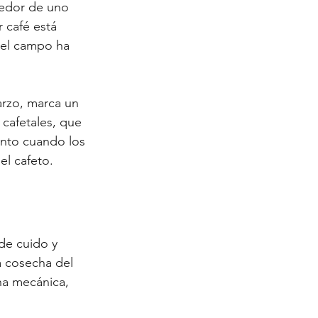
dedor de uno 
 café está 
 el campo ha 
rzo, marca un 
 cafetales, que 
ento cuando los 
el cafeto.
de cuido y 
a cosecha del 
ha mecánica, 