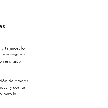
es 
y taninos, lo 
El proceso de 
 resultado 
ción de grados 
uosa, y son un 
 para la 