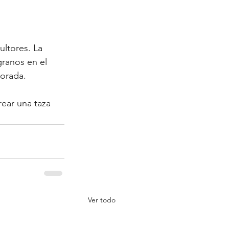
ltores. La 
granos en el 
porada.
ear una taza 
Ver todo